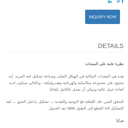
INQUIRY NOW
DETAILS
نظرة عامة على المعدات
هذه هي المعدات المثالية في الهيكل الصلب وصناعة تشكيل لفة التبريد. إنه
يحتوي على مجموعة ميكانيكية وكهربائية وهيدروليكية ، وبالتالي سيكون لديه
كفاءة عمل عالية ويمكن أن يعمل بالكامل تلقائيًا.
التدفق الفني: فك اللفافة gu التوجيه والتغذية → تشكيل ما قبل الشق ← لفة
التشكيل cut القطع إلى الطول table نفد الجدول
مزايا