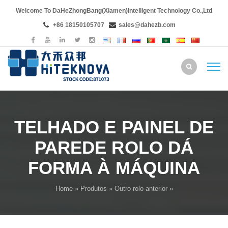
Welcome To DaHeZhongBang(Xiamen)Intelligent Technology Co.,Ltd
+86 18150105707
sales@dahezb.com
TELHADO E PAINEL DE
PAREDE ROLO DÁ
FORMA À MÁQUINA
Home
»
Produtos
»
Outro rolo anterior
»