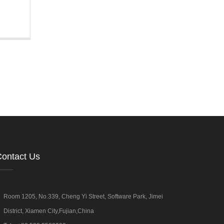
ontact Us
Room 1205, No.339, Cheng Yi Street, Software Park, Jimei
District, Xiamen City,Fujian,China