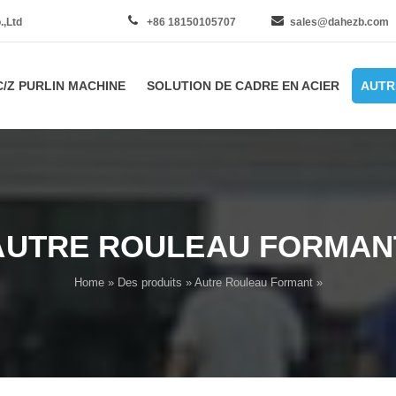
.,Ltd
+86 18150105707
sales@dahezb.com
C/Z PURLIN MACHINE
SOLUTION DE CADRE EN ACIER
AUTR
AUTRE ROULEAU FORMAN
Home
»
Des produits
»
Autre Rouleau Formant
»