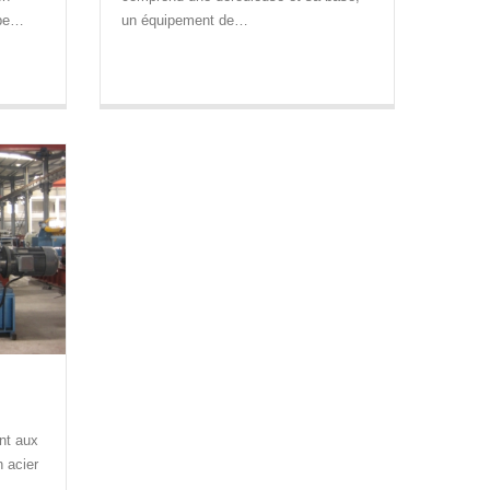
ype…
un équipement de…
nt aux
n acier