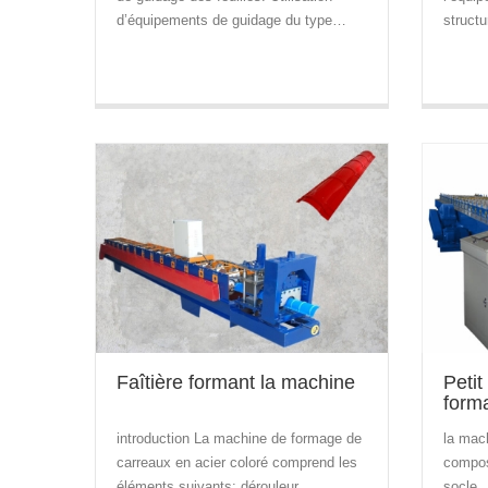
d’équipements de guidage du type…
struct
Faîtière formant la machine
Petit
form
introduction La machine de formage de
la mac
carreaux en acier coloré comprend les
compos
éléments suivants: dérouleur…
socle