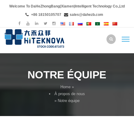
Welcome To DaHeZhongBang(Xiamen)Intelligent Technology Co.,Ltd
+86 18150105707
sales@dahezb.com
NOTRE ÉQUIPE
Home
»
À propos de nous
» Notre équipe