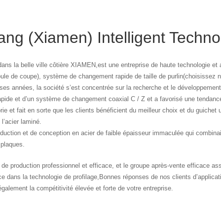
g (Xiamen) Intelligent Technol
ans la belle ville côtière XIAMEN,est une entreprise de haute technologie e
moule de coupe), système de changement rapide de taille de purlin(choisissez 
ses années, la société s’est concentrée sur la recherche et le développemen
 rapide et d’un système de changement coaxial C / Z et a favorisé une tendanc
ie et fait en sorte que les clients bénéficient du meilleur choix et du guiche
l’acier laminé.
oduction et de conception en acier de faible épaisseur immaculée qui combinai
 plaques.
e production professionnel et efficace, et le groupe après-vente efficace as
e dans la technologie de profilage,Bonnes réponses de nos clients d’applicati
galement la compétitivité élevée et forte de votre entreprise.