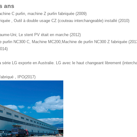
es ans
hine C purlin, machine Z purlin fabriquée (2009)
quée , Outil à double usage CZ (couteau interchangeable) installé (2010)
yaume-Uni; Le stent PV était en marche (2012)
purlin NC300 C, Machine MC200,Machine de purlin NC300 Z fabriquée (201
2014)
série LG exporte en Australie. LG avec le haut changeant librement (intercha
 fabriqué，IPO(2017)