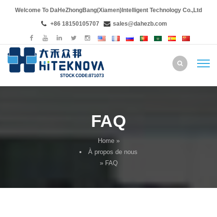
Welcome To DaHeZhongBang(Xiamen)Intelligent Technology Co.,Ltd
+86 18150105707
sales@dahezb.com
FAQ
Home
»
À propos de nous
» FAQ