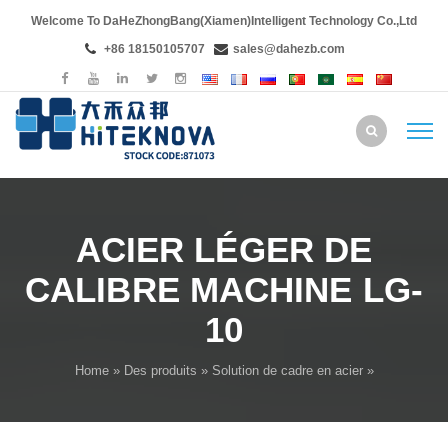
Welcome To DaHeZhongBang(Xiamen)Intelligent Technology Co.,Ltd
+86 18150105707
sales@dahezb.com
ACIER LÉGER DE
CALIBRE MACHINE LG-
10
Home
»
Des produits
»
Solution de cadre en acier
»