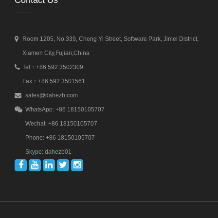
Contact Us
Room 1205, No.339, Cheng Yi Street, Software Park, Jimei District,
Xiamen City,Fujian,China
Tel：+86 592 3502309
Fax：+86 592 3501561
sales@dahezb.com
WhatsApp: +86 18150105707
Wechat: +86 18150105707
Phone: +86 18150105707
Skype: dahezb01